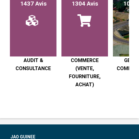
1437 Avis
1304 Avis
1017 
AUDIT &
COMMERCE
GESTI
CONSULTANCE
(VENTE,
COMPTABI
FOURNITURE,
R
ACHAT)
JAO GUINEE