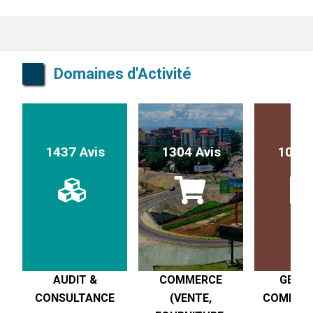
Domaines d'Activité
1437 Avis
1304 Avis
1017 
AUDIT &
COMMERCE
GESTI
CONSULTANCE
(VENTE,
COMPTABI