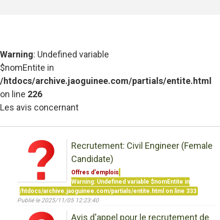
Warning
: Undefined variable
$nomEntite in
/htdocs/archive.jaoguinee.com/partials/entite.html
on line
226
Les avis concernant
Recrutement: Civil Engineer (Female
Candidate)
Offres d'emplois
Warning
: Undefined variable $nomEntite in
/htdocs/archive.jaoguinee.com/partials/entite.html
on line
333
Publié le 2025/11/05 12:23:40
Avis d'appel pour le recrutement de