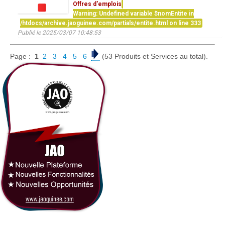
Offres d'emplois
Warning
: Undefined variable $nomEntite in
/htdocs/archive.jaoguinee.com/partials/entite.html
on line
333
Publié le 2025/03/07 10:48:53
Page :
1
2
3
4
5
6
(53 Produits et Services au total).