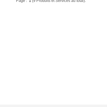
Page :
1
(9 Produits et Services au total).