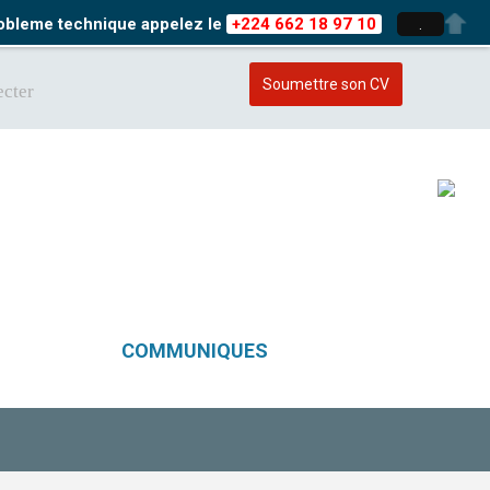
probleme technique appelez le
+224 662 18 97 10
.
Soumettre son CV
cter
COMMUNIQUES