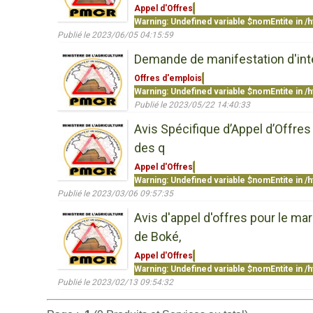
Appel d'Offres
Warning
: Undefined variable $nomEntite in
/h
Publié le 2023/06/05 04:15:59
Demande de manifestation d'inté
Offres d'emplois
Warning
: Undefined variable $nomEntite in
/h
Publié le 2023/05/22 14:40:33
Avis Spécifique d’Appel d’Offres
des q
Appel d'Offres
Warning
: Undefined variable $nomEntite in
/h
Publié le 2023/03/06 09:57:35
Avis d'appel d'offres pour le m
de Boké,
Appel d'Offres
Warning
: Undefined variable $nomEntite in
/h
Publié le 2023/02/13 09:54:32