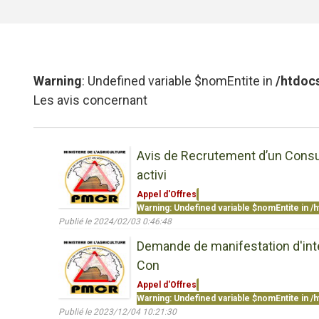
Warning
: Undefined variable $nomEntite in
/htdocs
Les avis concernant
Avis de Recrutement d’un Consul
activi
Appel d'Offres
Warning
: Undefined variable $nomEntite in
/h
Publié le 2024/02/03 0:46:48
Demande de manifestation d'intér
Con
Appel d'Offres
Warning
: Undefined variable $nomEntite in
/h
Publié le 2023/12/04 10:21:30