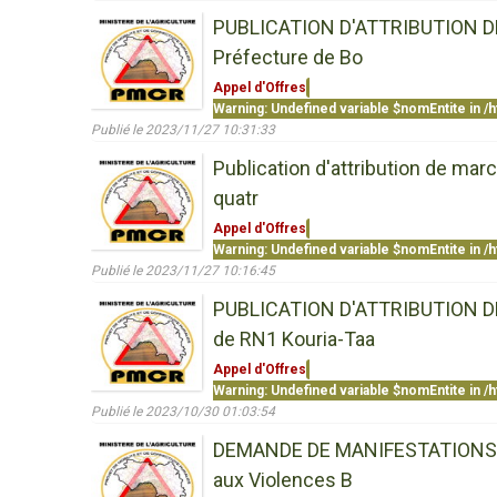
PUBLICATION D'ATTRIBUTION DE M
Préfecture de Bo
Appel d'Offres
Warning
: Undefined variable $nomEntite in
/h
Publié le 2023/11/27 10:31:33
Publication d'attribution de mar
quatr
Appel d'Offres
Warning
: Undefined variable $nomEntite in
/h
Publié le 2023/11/27 10:16:45
PUBLICATION D'ATTRIBUTION DE M
de RN1 Kouria-Taa
Appel d'Offres
Warning
: Undefined variable $nomEntite in
/h
Publié le 2023/10/30 01:03:54
DEMANDE DE MANIFESTATIONS D’I
aux Violences B