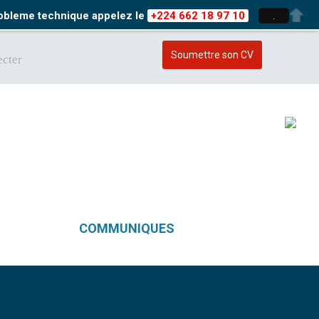
probleme technique appelez le
+224 662 18 97 10
.
Soumettre son CV
cter
COMMUNIQUES