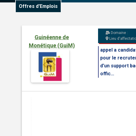
Offres d'Emplois
Domaine :
Guinéenne de
Lieu d'affectatio
Monétique (GuiM)
appel a candida
pour le recrut
d’un support b
offic...