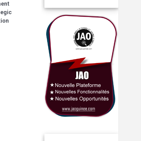
ment
tegic
tion