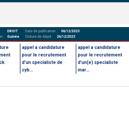
DROIT
Date de publication :
06/12/2023
n :
Guinée
Cloture de dépot :
26/12/2023
ture
appel a candidature
appel a candidature
ement
pour le recrutement
pour le recrutement
ack
d’un specialiste de
d’un(e) specialiste
cyb...
mar...