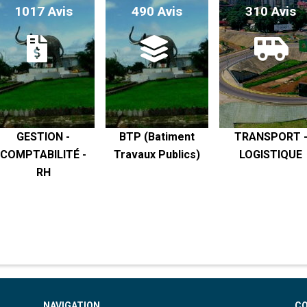
1017 Avis
490 Avis
310 Avis
GESTION -
BTP (Batiment
TRANSPORT 
COMPTABILITÉ -
Travaux Publics)
LOGISTIQUE
RH
NAVIGATION
C