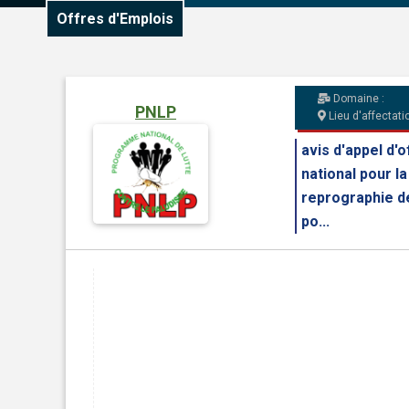
Offres d'Emplois
Domaine :
PNLP
Lieu d'affectatio
avis d'appel d'
national pour la
reprographie de
po...