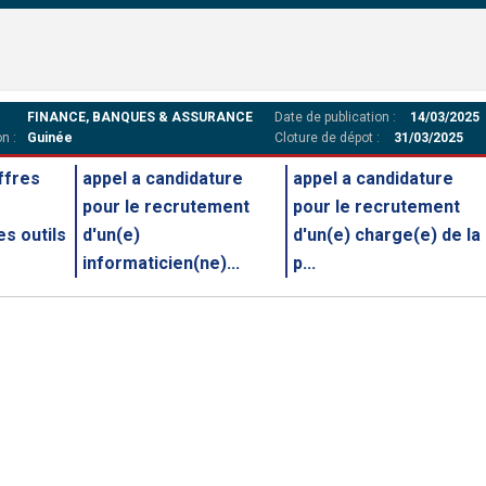
FINANCE, BANQUES & ASSURANCE
Date de publication :
14/03/2025
n :
Guinée
Cloture de dépot :
31/03/2025
offres
appel a candidature
appel a candidature
pour le recrutement
pour le recrutement
s outils
d'un(e)
d'un(e) charge(e) de la
informaticien(ne)...
p...