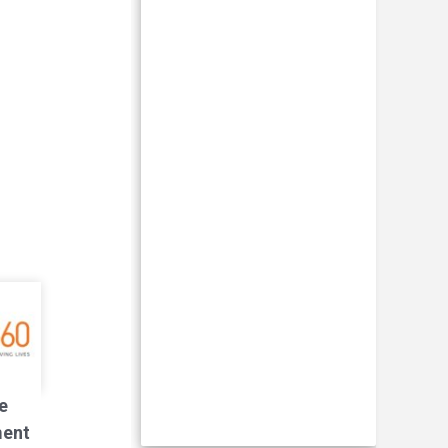
e
ment