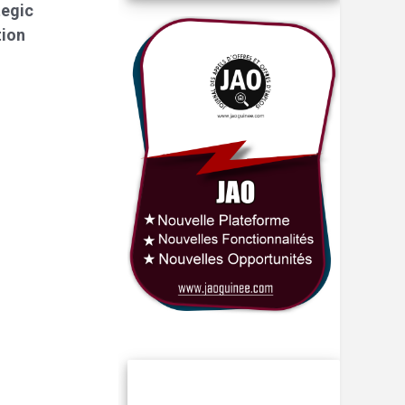
tegic
tion