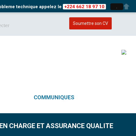
probleme technique appelez le
+224 662 18 97 10
.
Soumettre son CV
cter
COMMUNIQUES
E EN CHARGE ET ASSURANCE QUALITE