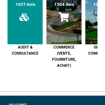
1437 Avis
1304 Avis
1017 
AUDIT &
COMMERCE
GESTI
CONSULTANCE
(VENTE,
COMPTABI
FOURNITURE,
R
ACHAT)
JAO GUINEE