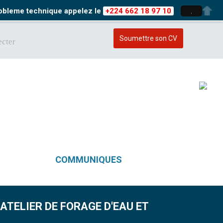
probleme technique appelez le
+224 662 18 97 10
.
Soumettre son CV
cter
COMMUNIQUES
 ATELIER DE FORAGE D'EAU ET