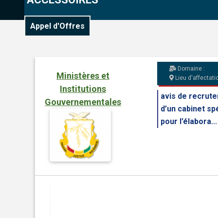
Appel d'Offres
Domaine :
Ministères et
Lieu d'affectatio
Institutions
avis de recrut
Gouvernementales
d’un cabinet sp
pour l’élabora...