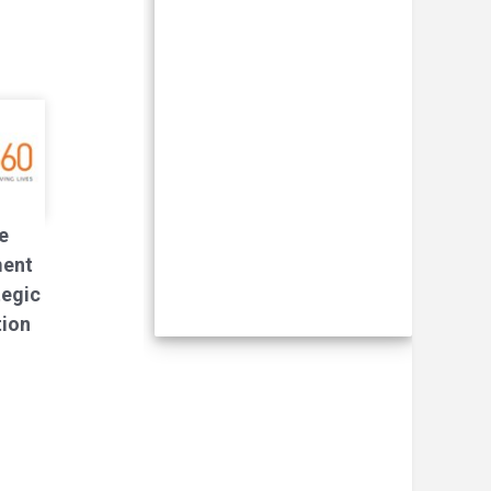
e
ment
tegic
tion