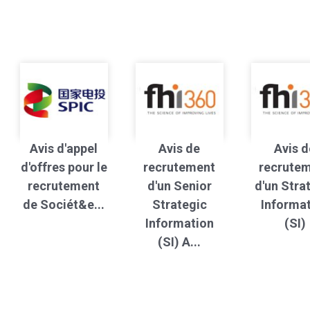
Avis d'appel
Avis de
Avis d
d'offres pour le
recrutement
recrute
recrutement
d'un Senior
d'un Stra
de Sociét&e...
Strategic
Informa
Information
(SI)
(SI) A...