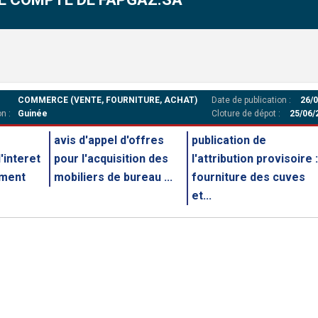
COMMERCE (VENTE, FOURNITURE, ACHAT)
Date de publication :
26/0
n :
Guinée
Cloture de dépot :
25/06/
avis d'appel d'offres
publication de
'interet
pour l'acquisition des
l'attribution provisoire :
ement
mobiliers de bureau ...
fourniture des cuves
et...