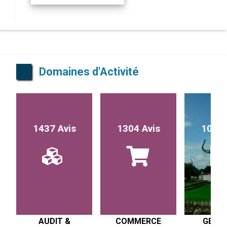
Domaines d'Activité
1437 Avis
1304 Avis
1017 
AUDIT &
COMMERCE
GESTI