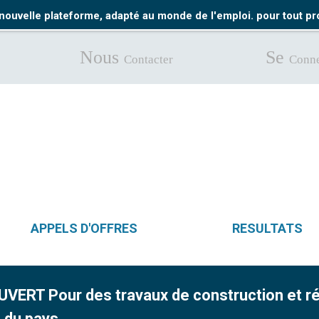
nouvelle plateforme, adapté au monde de l'emploi. pour tout 
Nous
Se
Contacter
Conne
APPELS D'OFFRES
RESULTATS
RT Pour des travaux de construction et rén
s du pays