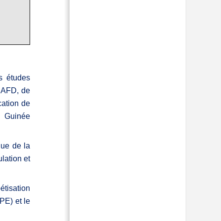
s études
l’AFD, de
cation de
n Guinée
que de la
lation et
étisation
PE) et le