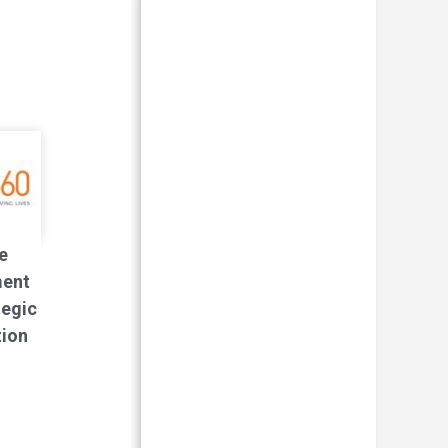
e
ment
tegic
tion