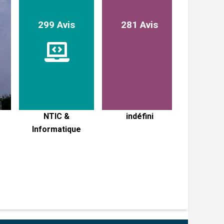
299 Avis
281 Avis
236 
-
NTIC &
indéfini
COMMUNI
Informatique
JOURNA
MARK