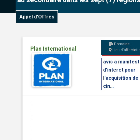
Appel d'Offres
Domaine :
Plan International
Lieu d'affectatio
avis a manifest
d’interet pour
l'acquisition de
cin...