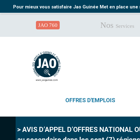
Pour mieux vous satisfaire Jao Guinée Met en place une 
Nos
JAO 760
Services
OFFRES D'EMPLOIS
> AVIS D’APPEL D’OFFRES NATIONAL OUVE
au secondaire dans les sept (7) région