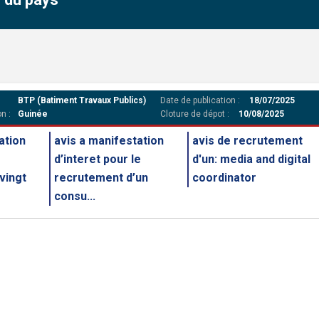
BTP (Batiment Travaux Publics)
Date de publication :
18/07/2025
n :
Guinée
Cloture de dépot :
10/08/2025
ation
avis a manifestation
avis de recrutement
d’interet pour le
d'un: media and digital
 vingt
recrutement d’un
coordinator
consu...