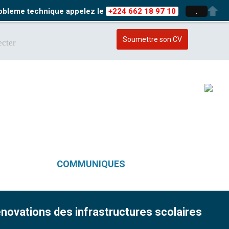
probleme technique appelez le
+224 662 18 97 10
.
Soumettre son CV
cter
COMMUNIQUES
ovations des infrastructures scolaires