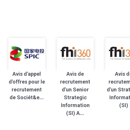
Avis d'appel
Avis de
Avis d
d'offres pour le
recrutement
recrute
recrutement
d'un Senior
d'un Stra
de Sociét&e...
Strategic
Informa
Information
(SI)
(SI) A...