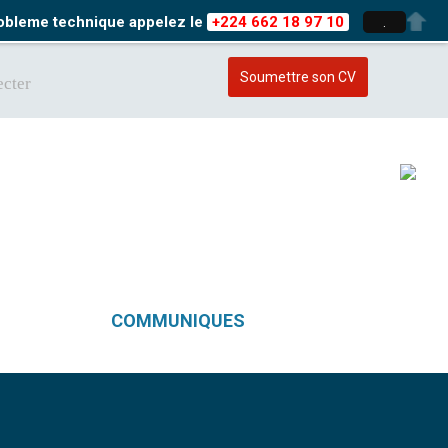
probleme technique appelez le
+224 662 18 97 10
.
Soumettre son CV
cter
COMMUNIQUES