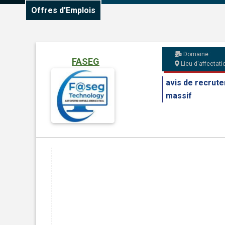
Offres d'Emplois
Domaine :
FASEG
Lieu d'affectatio
avis de recrut
massif