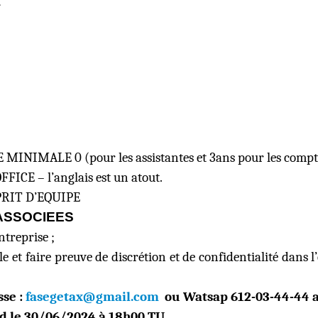
1
NIMALE 0 (pour les assistantes et 3ans pour les compt
E – l’anglais est un atout.
RIT D’EQUIPE
ASSOCIEES
ntreprise ;
le et faire preuve de discrétion et de confidentialité dans l
sse :
fasegetax@gmail.com
ou Watsap 612-03-44-44 a
d le 30/06/2024 à 18h00 TU.