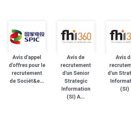
Avis d'appel
Avis de
Avis d
d'offres pour le
recrutement
recrute
recrutement
d'un Senior
d'un Stra
de Sociét&e...
Strategic
Informa
Information
(SI)
(SI) A...