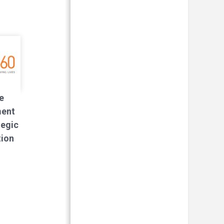
e
ment
tegic
tion