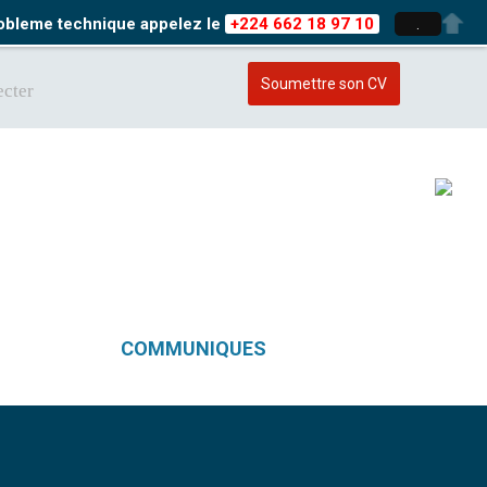
probleme technique appelez le
+224 662 18 97 10
.
Soumettre son CV
cter
COMMUNIQUES