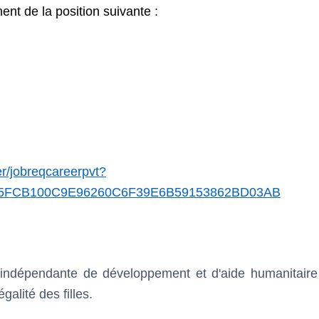
ent de la position suivante :
er/jobreqcareerpvt?
E85FCB100C9E96260C6F39E6B59153862BD03AB
n indépendante de développement et d'aide humanitaire
galité des filles.