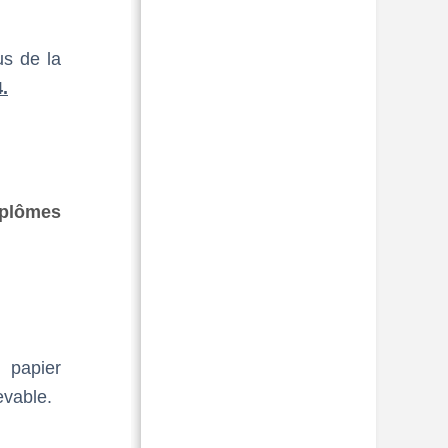
us de la
.
iplômes
e papier
evable.