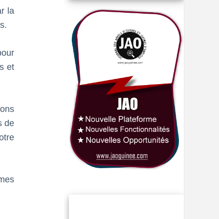
r la
s.
pour
s et
tons
s de
otre
mmes