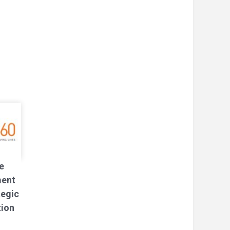
e
ment
tegic
tion