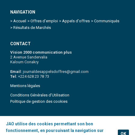
NAVIGATION
> Accueil
> Offres d'emploi
> Appels d'offres
> Communiqués
> Résultats de Marchés
CONTACT
Vision 2000 communication plus
2 Avenue Sandervalia
Kaloum Conakry
Email:
journaldesappelsdoffres@gmail.com
Tel:
+224 628 23 78 73
Mentions légales
Conditions Générales d'Utilisation
Politique de gestion des cookies
JAO utilise des cookies permettant son bon
Copyright 2021 © Journal des appels d'Offres | Tous droits réservés
.
fonctionnement, en poursuivant la navigation sur
OK