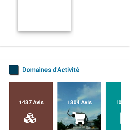
Domaines d'Activité
1437 Avis
1304 Avis
1017 