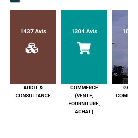
1437 Avis
1304 Avis
1017 
AUDIT &
COMMERCE
GESTI
CONSULTANCE
(VENTE,
COMPTABI
FOURNITURE,
R
ACHAT)