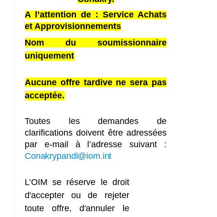
A l’attention de : Service Achats
et Approvisionnements
Nom du soumissionnaire
uniquement
Aucune offre tardive ne sera pas
acceptée.
To
utes les demandes de
clarifications doivent être adressées
par e-mail à l’adresse suivant :
Conakrypandl@iom.int
L’OIM
se
réserve
le
droit
d'accepter
ou
de
rejeter
toute
offre,
d'annuler
le