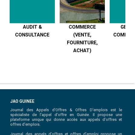
AUDIT &
COMMERCE
GESTI
CONSULTANCE
(VENTE,
COMPTABI
FOURNITURE,
R
ACHAT)
JAO GUINEE
Journal des Appels d'Offres & Offres D'emplois est le
spécialiste de l'appel d'offre en Guinée. Il propose une
plateforme unique qui donne accès aux appels d'offres et
offres d'emplois.
Journal des appels d'offres et offres d'emploi propose un