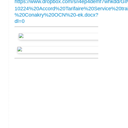
https://www.dropbox.com/s/i4ep4demf7whkdd/GI
10224%20Accord%20Tarifaire%20Service%20trai
%20Conakry%20OCN%20-ek.docx?
dl=0