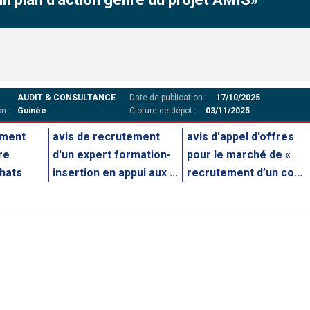
AUDIT & CONSULTANCE
Date de publication :
17/10/2025
n :
Guinée
Cloture de dépot :
03/11/2025
ement
avis de recrutement
avis d'appel d'offres
re
d'un expert formation-
pour le marché de «
chats
insertion en appui aux ...
recrutement d’un co...