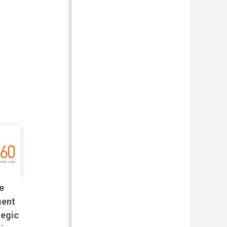
e
ment
tegic