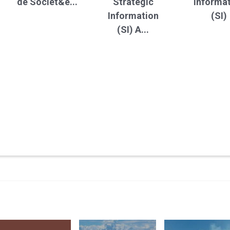
de Sociét&e...
Strategic
Informa
Information
(SI)
(SI) A...