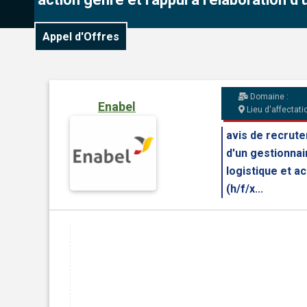
Appel d'Offres
Domaine :
Enabel
Lieu d'affectatio
avis de recrut
d'un gestionnai
logistique et a
(h/f/x...