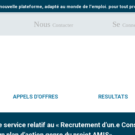
nouvelle plateforme, adapté au monde de l'emploi. pour tout 
Nous
Se
Contacter
Conne
APPELS D'OFFRES
RESULTATS
de service relatif au « Recrutement d’un.e Con
’un plan d’action genre du projet AMIS»