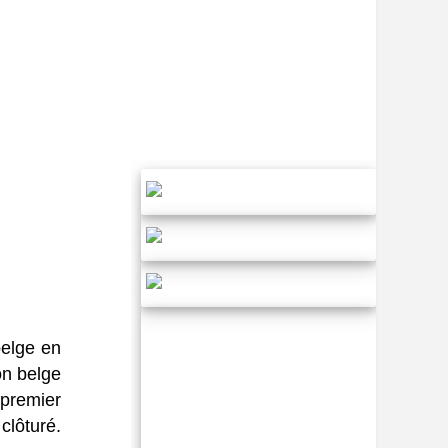
belge en
on belge
premier
clôturé.