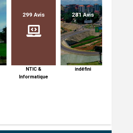
299 Avis
281 Avis
236 
-
NTIC &
indéfini
COMMUNI
Informatique
JOURNA
MARK