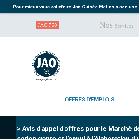
Pour mieux vous satisfaire Jao Guinée Met en place une 
Nos
JAO 760
Services
OFFRES D'EMPLOIS
> Avis d'appel d'offres pour le Marché 
action genre et l’appui à l’élaboration d