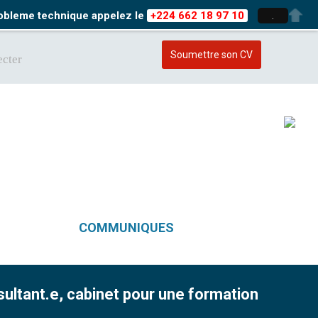
probleme technique appelez le
+224 662 18 97 10
.
Soumettre son CV
cter
COMMUNIQUES
sultant.e, cabinet pour une formation