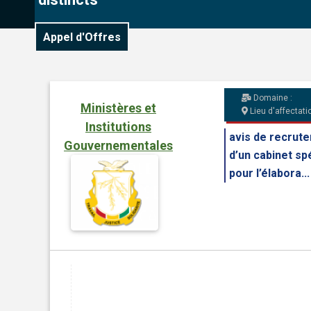
Appel d'Offres
Domaine :
Ministères et
Lieu d'affectatio
Institutions
avis de recrut
Gouvernementales
d’un cabinet sp
pour l’élabora...