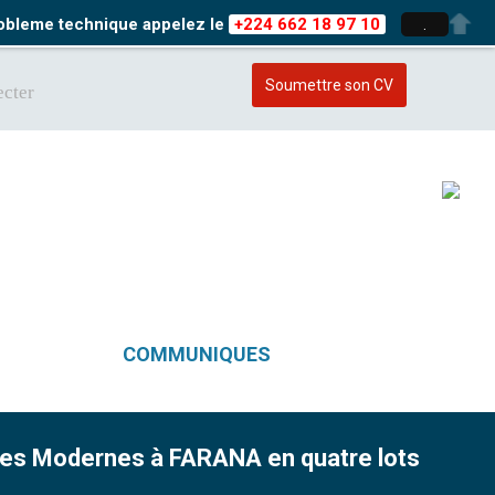
probleme technique appelez le
+224 662 18 97 10
.
Soumettre son CV
cter
COMMUNIQUES
ires Modernes à FARANA en quatre lots