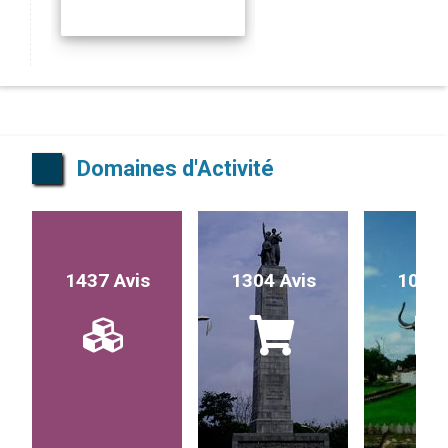
Domaines d'Activité
1437 Avis
1304 Avis
1017 