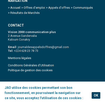
NAVIGATION
> Accueil
> Offres d'emploi
> Appels d'offres
> Communiqués
> Résultats de Marchés
CONTACT
Vision 2000 communication plus
2 Avenue Sandervalia
Kaloum Conakry
Email:
journaldesappelsdoffres@gmail.com
Tel:
+224 628 23 78 73
Mentions légales
Conditions Générales d'Utilisation
Politique de gestion des cookies
JAO utilise des cookies permettant son bon
Copyright 2021 © Journal des appels d'Offres | Tous droits réservés
.
fonctionnement, en poursuivant la navigation sur
OK
ce site, vous acceptez l'utilisation de ces cookies :
En savoir plus