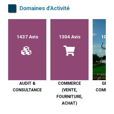
Domaines d'Activité
1437 Avis
1304 Avis
1017 
AUDIT &
COMMERCE
GESTI
CONSULTANCE
(VENTE,
COMPTABI
FOURNITURE,
R
ACHAT)