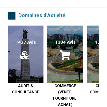
Domaines d'Activité
1437 Avis
1304 Avis
1017 
AUDIT &
COMMERCE
GESTI
CONSULTANCE
(VENTE,
COMPTABI
FOURNITURE,
R
ACHAT)