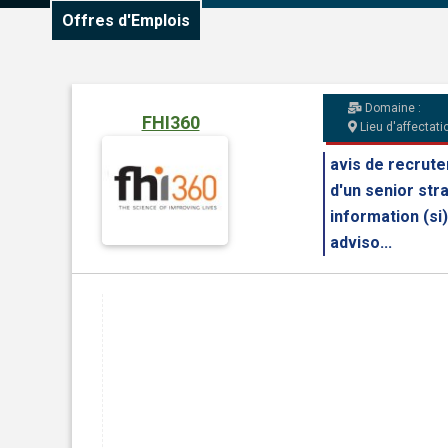
Offres d'Emplois
Domaine :
FHI360
Lieu d'affectatio
avis de recrut
d'un senior str
information (si)
adviso...