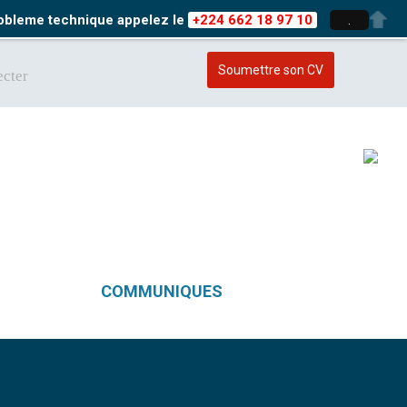
probleme technique appelez le
+224 662 18 97 10
.
Soumettre son CV
cter
COMMUNIQUES