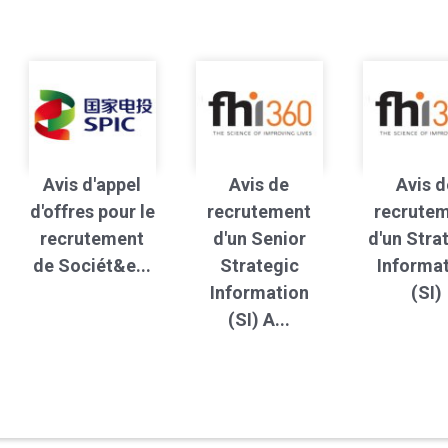
Avis d'appel
Avis de
Avis d
d'offres pour le
recrutement
recrute
recrutement
d'un Senior
d'un Stra
de Sociét&e...
Strategic
Informa
Information
(SI)
(SI) A...