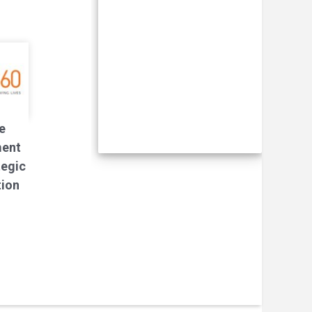
e
ment
tegic
tion