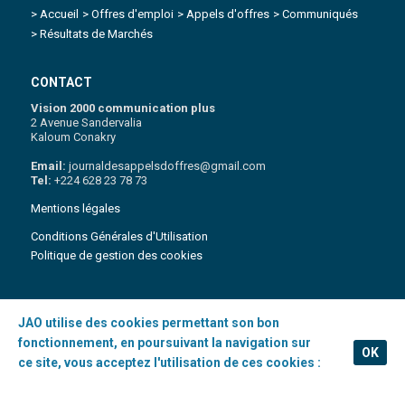
> Accueil
> Offres d'emploi
> Appels d'offres
> Communiqués
> Résultats de Marchés
CONTACT
Vision 2000 communication plus
2 Avenue Sandervalia
Kaloum Conakry
Email:
journaldesappelsdoffres@gmail.com
Tel:
+224 628 23 78 73
Mentions légales
Conditions Générales d'Utilisation
Politique de gestion des cookies
JAO utilise des cookies permettant son bon
Copyright 2021 © Journal des appels d'Offres | Tous droits réservés
.
fonctionnement, en poursuivant la navigation sur
OK
ce site, vous acceptez l'utilisation de ces cookies :
En savoir plus