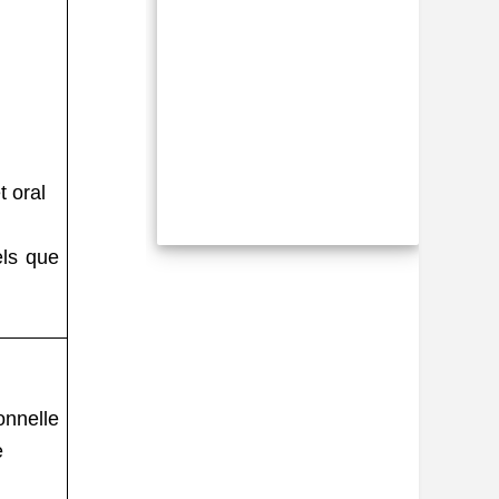
t oral
els que
onnelle
e