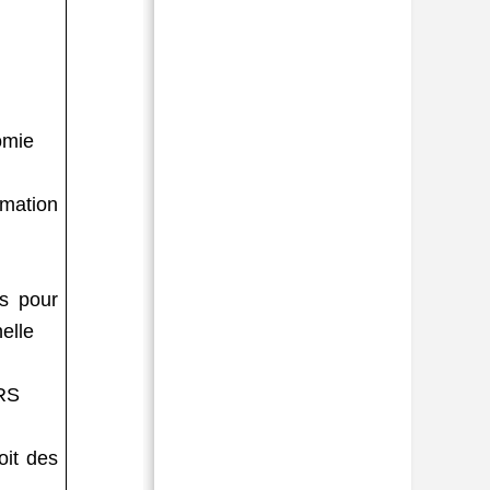
omie
rmation
is pour
elle
FRS
oit des