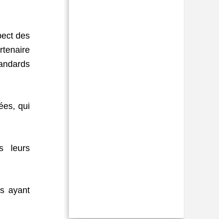
pect des
tenaire
andards
ées, qui
s leurs
ls ayant