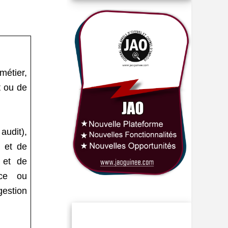
métier,
t ou de
audit),
 et de
 et de
rce ou
gestion