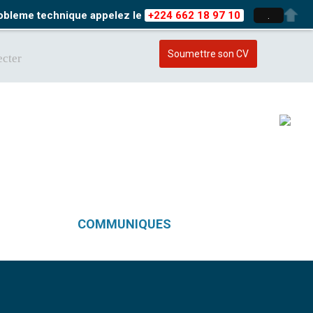
probleme technique appelez le
+224 662 18 97 10
.
Soumettre son CV
cter
COMMUNIQUES