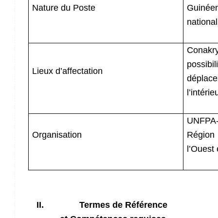
Nature du Poste
Gui
national
Cona
possi
Lieux d’affectation
dépl
l’intéri
UNFPA-
Organisation
Régio
l’Ouest
II.
Termes de Référence