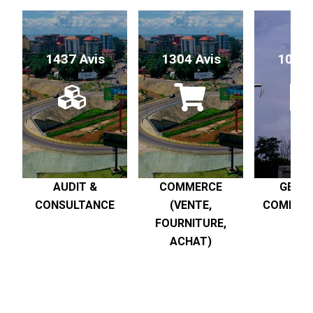
1437 Avis
1304 Avis
1017 
AUDIT &
COMMERCE
GESTI
CONSULTANCE
(VENTE,
COMPTABI
FOURNITURE,
R
ACHAT)