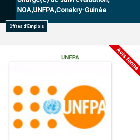
NOA,UNFPA,Conakry-Guinée
Offres d'Emplois
UNFPA