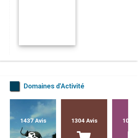
Domaines d'Activité
1437 Avis
1304 Avis
1017 