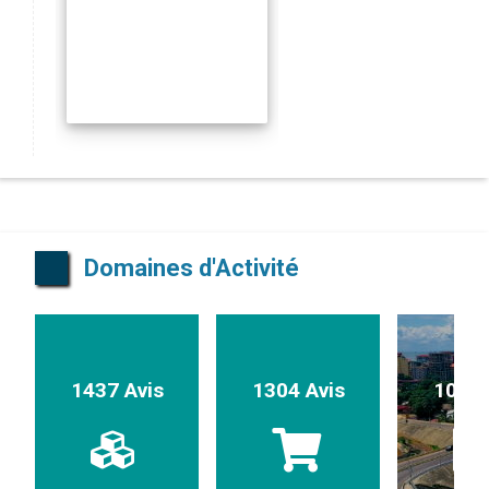
Domaines d'Activité
1437 Avis
1304 Avis
1017 