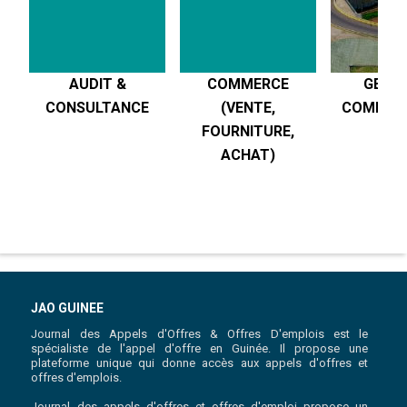
AUDIT &
COMMERCE
GESTI
CONSULTANCE
(VENTE,
COMPTABI
FOURNITURE,
R
ACHAT)
JAO GUINEE
Journal des Appels d'Offres & Offres D'emplois est le
spécialiste de l'appel d'offre en Guinée. Il propose une
plateforme unique qui donne accès aux appels d'offres et
offres d'emplois.
Journal des appels d'offres et offres d'emploi propose un