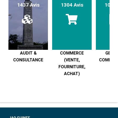
1437 Avis
1304 Avis
1017 
AUDIT &
COMMERCE
GESTI
CONSULTANCE
(VENTE,
COMPTABI
FOURNITURE,
R
ACHAT)
JAO GUINEE