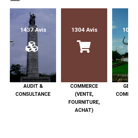
1437 Avis
1304 Avis
1017 
AUDIT &
COMMERCE
GESTI
CONSULTANCE
(VENTE,
COMPTABI
FOURNITURE,
R
ACHAT)