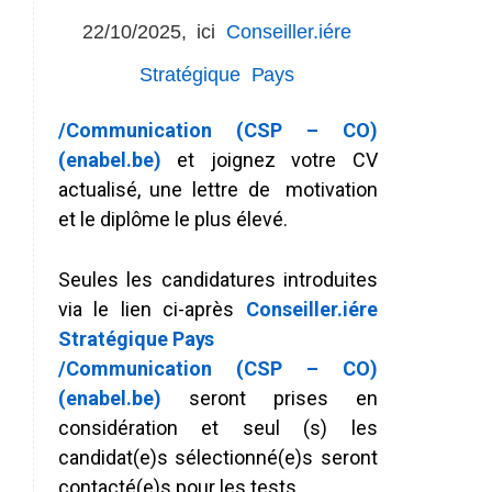
22/10/2025,
ici
Conseiller.iére
Stratégique
Pays
/Communication (CSP – CO)
(enabel.be)
et joignez votre CV
actualisé, une lettre de
motivation
et le diplôme le plus élevé.
Seules
les
candidatures
introduites
via
le
lien
ci-après
Conseiller.iére
Stratégique
Pays
/Communication (CSP – CO)
(enabel.be)
seront prises en
considération et seul (s) les
candidat(e)s sélectionné(e)s seront
contacté(e)s pour les tests.