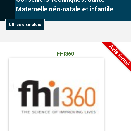
Maternelle néo-natale et infantile
Offres d'Emplois
FHI360