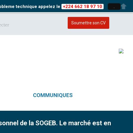
probleme technique appelez le
+224 662 18 97 10
.
Soumettre son CV
cter
COMMUNIQUES
rsonnel de la SOGEB. Le marché est en