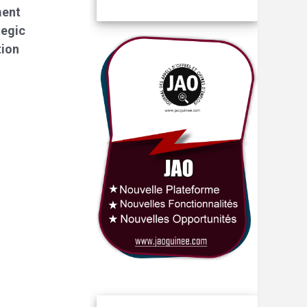
ment
tegic
tion