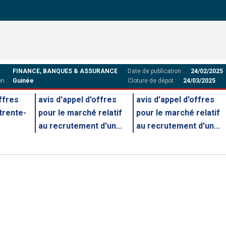
FINANCE, BANQUES & ASSURANCE
Date de publication :
24/02/2025
n :
Guinée
Cloture de dépot :
24/03/2025
offres
avis d'appel d'offres
avis d'appel d'offres
 trente-
pour le marché relatif
pour le marché relatif
au recrutement d'un...
au recrutement d'un...