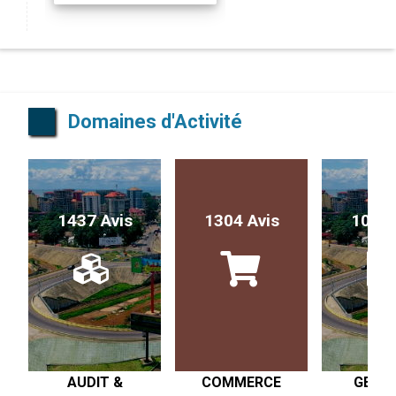
Domaines d'Activité
1437 Avis
1304 Avis
1017 
AUDIT &
COMMERCE
GESTI