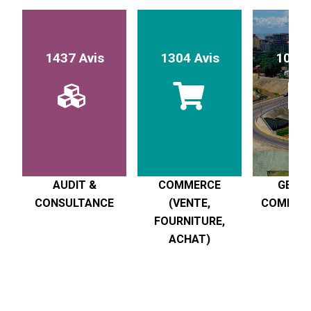
1437 Avis
1304 Avis
1017 
AUDIT &
COMMERCE
GESTI
CONSULTANCE
(VENTE,
COMPTABI
FOURNITURE,
R
ACHAT)