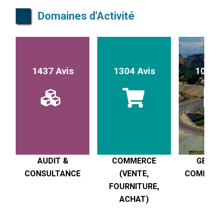
Domaines d'Activité
1437 Avis
1304 Avis
1017 
AUDIT &
COMMERCE
GESTI
CONSULTANCE
(VENTE,
COMPTABI
FOURNITURE,
R
ACHAT)