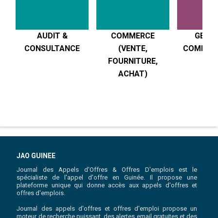
AUDIT &
COMMERCE
GESTI
CONSULTANCE
(VENTE,
COMPTABI
FOURNITURE,
R
ACHAT)
JAO GUINEE
Journal des Appels d'Offres & Offres D'emplois est le
spécialiste de l'appel d'offre en Guinée. Il propose une
plateforme unique qui donne accès aux appels d'offres et
offres d'emplois.
Journal des appels d'offres et offres d'emploi propose un
moteur de recherche puissant, des alertes email gratuites et des