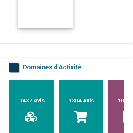
Domaines d'Activité
1437 Avis
1304 Avis
1017 