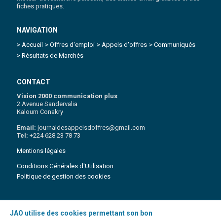
fiches pratiques.
NAVIGATION
> Accueil
> Offres d'emploi
> Appels d'offres
> Communiqués
> Résultats de Marchés
CONTACT
Vision 2000 communication plus
2 Avenue Sandervalia
Kaloum Conakry
Email:
journaldesappelsdoffres@gmail.com
Tel:
+224 628 23 78 73
Mentions légales
Conditions Générales d'Utilisation
Politique de gestion des cookies
JAO utilise des cookies permettant son bon
Copyright 2021 © Journal des appels d'Offres | Tous droits réservés
.