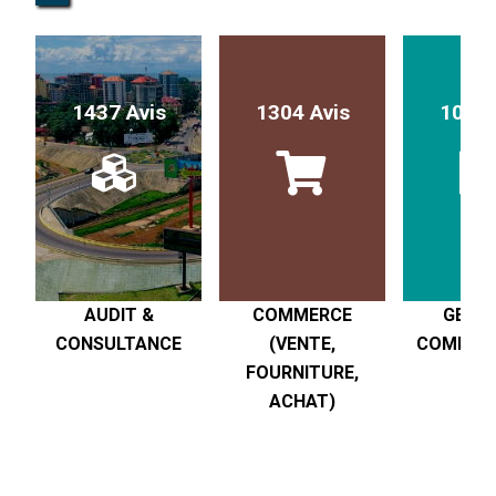
1437 Avis
1304 Avis
1017 
AUDIT &
COMMERCE
GESTI
CONSULTANCE
(VENTE,
COMPTABI
FOURNITURE,
R
ACHAT)