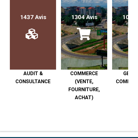
1437 Avis
1304 Avis
1017 
AUDIT &
COMMERCE
GESTI
CONSULTANCE
(VENTE,
COMPTABI
FOURNITURE,
R
ACHAT)