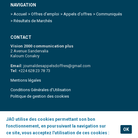
NAVIGATION
> Accueil
> Offres d'emploi
> Appels d'offres
> Communiqués
> Résultats de Marchés
CONTACT
Vision 2000 communication plus
2 Avenue Sandervalia
Kaloum Conakry
Email:
journaldesappelsdoffres@gmail.com
Tel:
+224 628 23 78 73
Mentions légales
Conditions Générales d'Utilisation
Politique de gestion des cookies
JAO utilise des cookies permettant son bon
Copyright 2021 © Journal des appels d'Offres | Tous droits réservés
.
fonctionnement, en poursuivant la navigation sur
OK
ce site, vous acceptez l'utilisation de ces cookies :