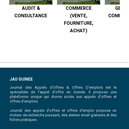
AUDIT &
COMMERCE
GESTI
CONSULTANCE
(VENTE,
COMPTABI
FOURNITURE,
R
ACHAT)
JAO GUINEE
Journal des Appels d'Offres & Offres D'emplois est le
spécialiste de l'appel d'offre en Guinée. Il propose une
plateforme unique qui donne accès aux appels d'offres et
offres d'emplois.
Journal des appels d'offres et offres d'emploi propose un
moteur de recherche puissant, des alertes email gratuites et des
fiches pratiques.