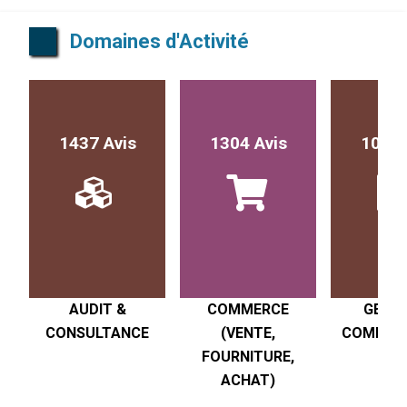
Domaines d'Activité
1437 Avis
1304 Avis
1017 
AUDIT &
COMMERCE
GESTI
CONSULTANCE
(VENTE,
COMPTABI
FOURNITURE,
R
ACHAT)