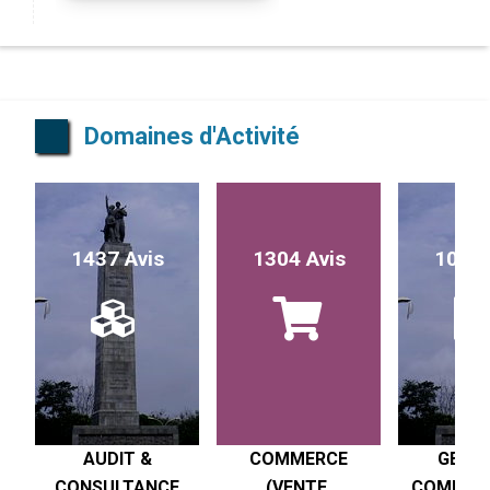
Domaines d'Activité
1437 Avis
1304 Avis
1017 
AUDIT &
COMMERCE
GESTI
CONSULTANCE
(VENTE,
COMPTABI