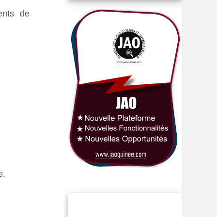
ents de
e.