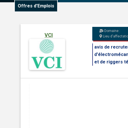
Offres d'Emplois
Domaine :
VCI
Lieu d'affectatio
avis de recrut
d'électromécan
et de riggers té