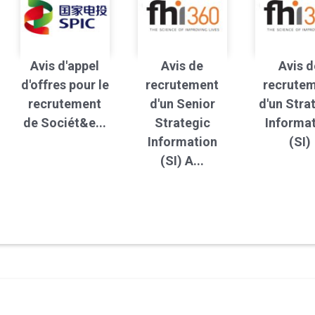
Avis d'appel
Avis de
Avis d
d'offres pour le
recrutement
recrute
recrutement
d'un Senior
d'un Stra
de Sociét&e...
Strategic
Informa
Information
(SI)
(SI) A...