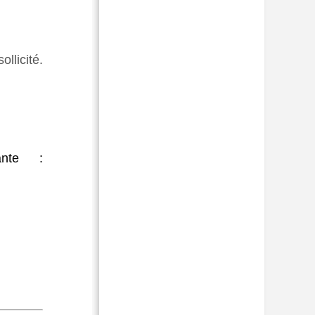
ollicité.
ante :