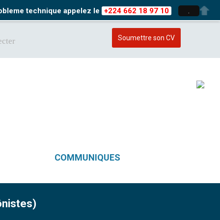
probleme technique appelez le
+224 662 18 97 10
.
Soumettre son CV
cter
COMMUNIQUES
ônistes)