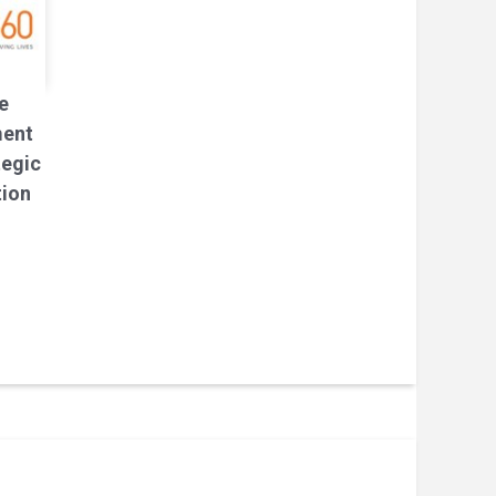
e
ment
tegic
tion