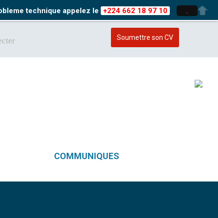
probleme technique appelez le
+224 662 18 97 10
.
Soumettre son CV
cter
COMMUNIQUES