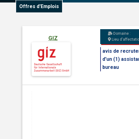
Offres d'Emplois
Domaine :
GIZ
Lieu d'affectatio
avis de recrut
d'un (1) assista
bureau