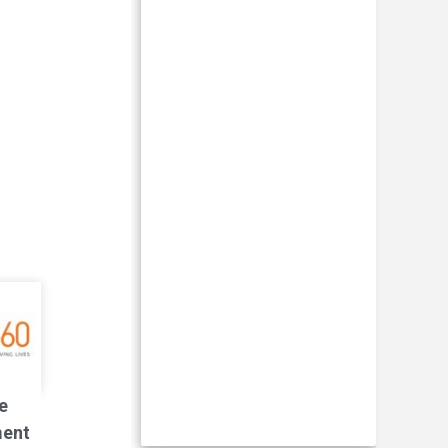
e
ment