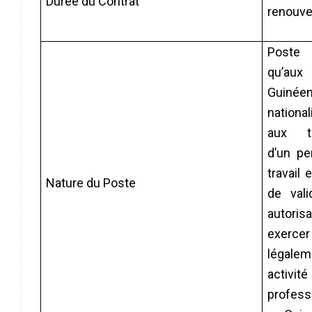
Durée du Contrat
renouve
Poste 
qu’aux
Guiné
national
aux tit
d’un pe
travail 
Nature du Poste
de vali
autori
exercer
légalem
activité
profess