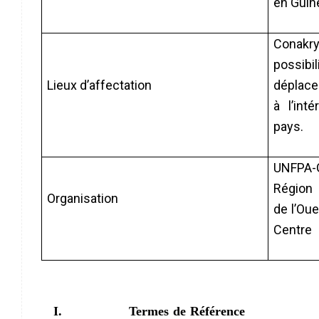
en Guin
Conakr
possibi
Lieux d’affectation
déplac
à l’inté
pays.
UNFPA-
Région 
Organisation
de l’Oue
Centre
I.
Termes de Référence