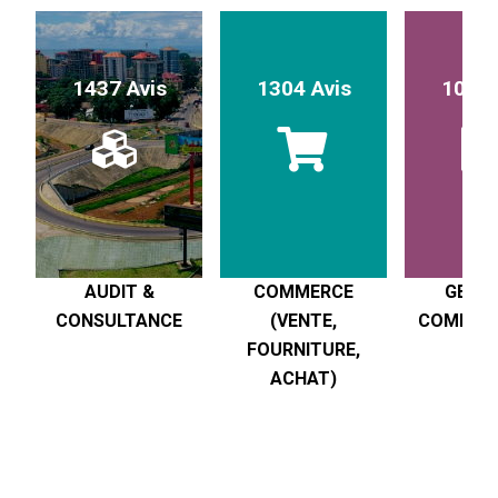
1437 Avis
1304 Avis
1017 
AUDIT &
COMMERCE
GESTI
CONSULTANCE
(VENTE,
COMPTABI
FOURNITURE,
R
ACHAT)