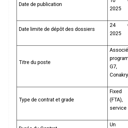
10 Oc
Date de publication
2025
24 Oc
Date limite de dépôt des dossiers
2025
Associé
progra
Titre du poste
G7, G
Conakr
Fixed
Type de contrat et grade
(FTA), 
service
Un