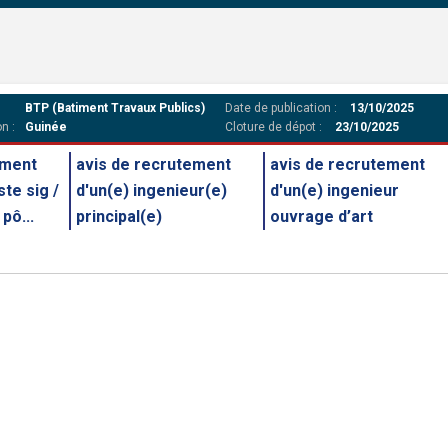
BTP (Batiment Travaux Publics)
Date de publication :
13/10/2025
n :
Guinée
Cloture de dépot :
23/10/2025
ement
avis de recrutement
avis de recrutement
ste sig /
d'un(e) ingenieur(e)
d'un(e) ingenieur
pô...
principal(e)
ouvrage d’art