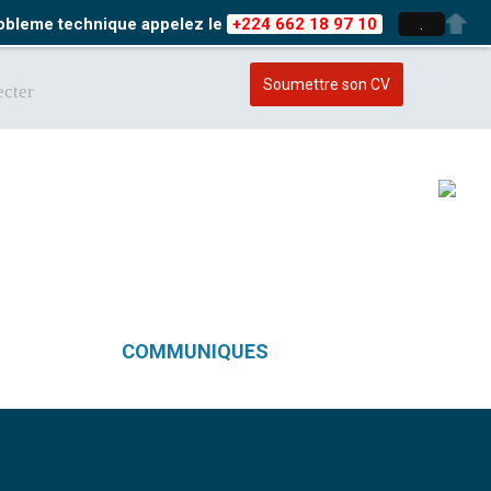
probleme technique appelez le
+224 662 18 97 10
.
Soumettre son CV
cter
COMMUNIQUES