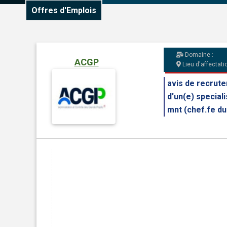
Offres d'Emplois
Domaine :
ACGP
Lieu d'affectatio
avis de recrut
d'un(e) speciali
mnt (chef.fe du 