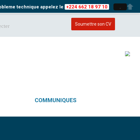
probleme technique appelez le
+224 662 18 97 10
.
Soumettre son CV
cter
COMMUNIQUES