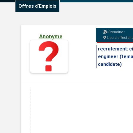
Offres d'Emplois
Domaine :
Anonyme
Lieu d'affectatio
recrutement: ci
engineer (fema
candidate)