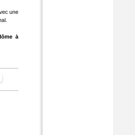
avec une
al.
plôme à