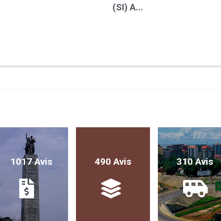
(SI) A...
1017 Avis
490 Avis
310 Avis