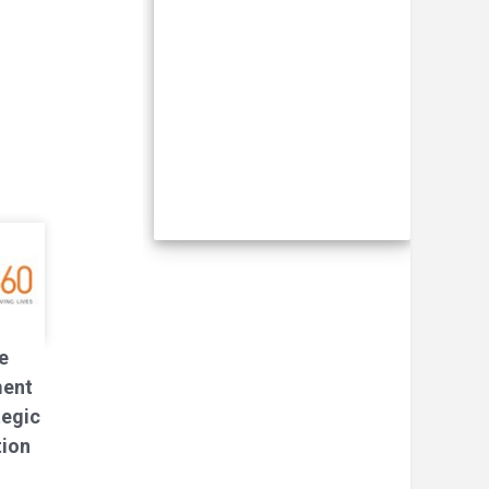
e
ment
tegic
tion