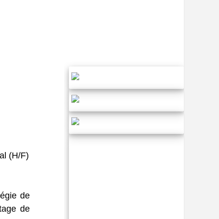
al (H/F)
tégie de
otage de