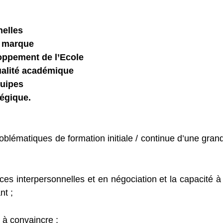
nelles
e marque
oppement de l’Ecole
ualité académique
uipes
tégique.
blématiques de formation initiale / continue d’une gran
es interpersonnelles et en négociation et la capacité à
nt ;
 à convaincre ;