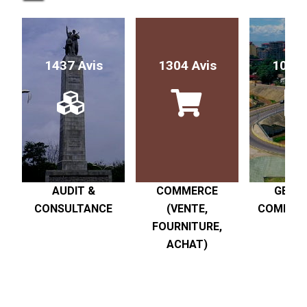
1437 Avis
1304 Avis
1017 
AUDIT &
COMMERCE
GESTI
CONSULTANCE
(VENTE,
COMPTABI
FOURNITURE,
R
ACHAT)