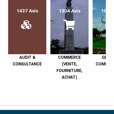
1437 Avis
1304 Avis
1017 
AUDIT &
COMMERCE
GESTI
CONSULTANCE
(VENTE,
COMPTABI
FOURNITURE,
R
ACHAT)