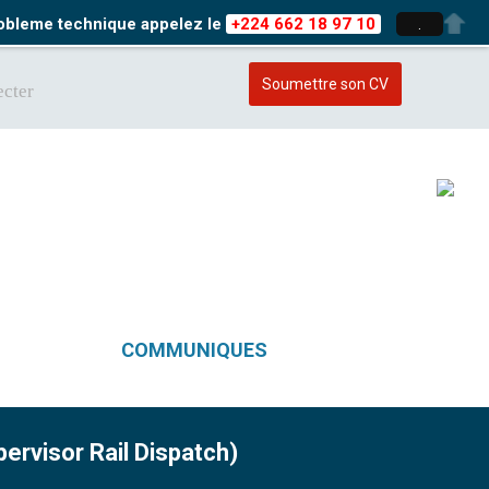
probleme technique appelez le
+224 662 18 97 10
.
Soumettre son CV
cter
COMMUNIQUES
ervisor Rail Dispatch)