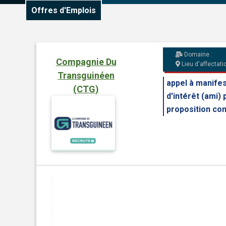
Offres d'Emplois
Domaine :
Compagnie Du
Lieu d'affectatio
Transguinéen
appel à manifes
(CTG)
d'intérêt (ami) 
proposition conj