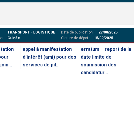
TRANSPORT - LOGISTIQUE
Date de publication :
27/08/2025
n :
Guinée
Cloture de dépot :
15/09/2025
tation
appel à manifestation
erratum – report de la
pour
d'intérêt (ami) pour des
date limite de
oin...
services de pil...
soumission des
candidatur...