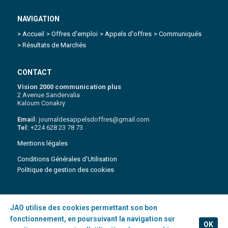
NAVIGATION
> Accueil
> Offres d'emploi
> Appels d'offres
> Communiqués
> Résultats de Marchés
CONTACT
Vision 2000 communication plus
2 Avenue Sandervalia
Kaloum Conakry
Email:
journaldesappelsdoffres@gmail.com
Tel:
+224 628 23 78 73
Mentions légales
Conditions Générales d'Utilisation
Politique de gestion des cookies
JAO utilise des cookies permettant son bon
Copyright 2021 © Journal des appels d'Offres | Tous droits réservés
.
fonctionnement, en poursuivant la navigation sur
OK